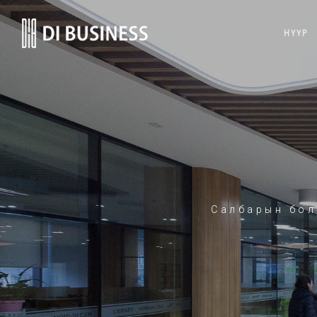
НҮҮР
Салбарын бол