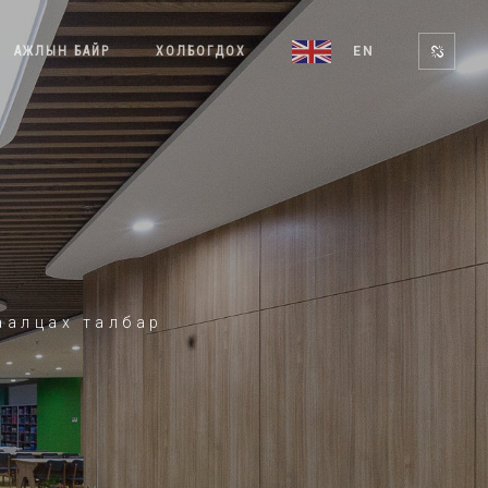
АЖЛЫН БАЙР
ХОЛБОГДОХ
EN
аалцах талбар