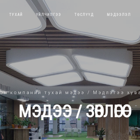
ТУХАЙ
ҮЙЛЧИЛГЭЭ
ТӨСЛҮҮД
МЭДЭЭЛЭЛ
он компаний тухай мэдээ / Мэдлэгээ хув
МЭДЭЭ / ЗӨВЛӨГӨӨ