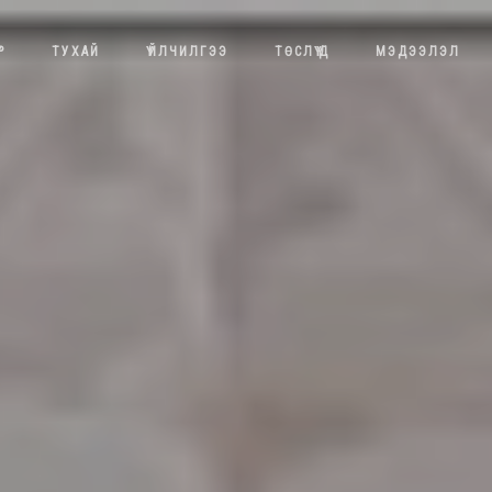
Р
ТУХАЙ
ҮЙЛЧИЛГЭЭ
ТӨСЛҮҮД
МЭДЭЭЛЭЛ