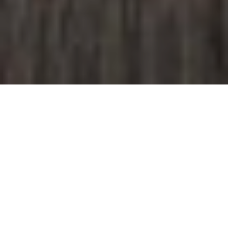
МӨНХХАДА ХХК-ны АВТО
ҮЗЭСГЭЛЭНГИЙН ТАНХИМ
Төслийн нэр:
“МӨНХХАДА” ХХК-ны Авто Үзэсгэлэнгийн
Танхим