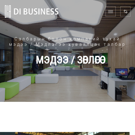
Салбарын болон компаний тухай
мэдээ / Мэдлэгээ хуваалцах талбар
МЭДЭЭ / ЗӨВЛӨГӨӨ