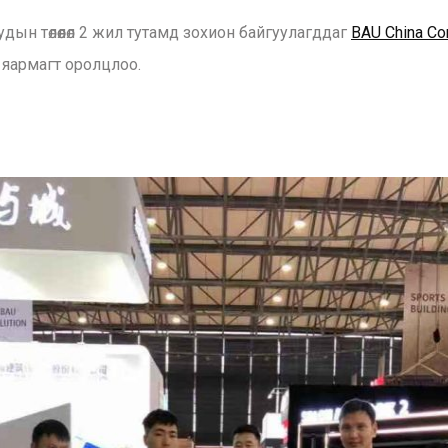
н төлөөлөл 2 жил тутамд зохион байгуулагддаг
BAU China Co
 яармагт оролцлоо.