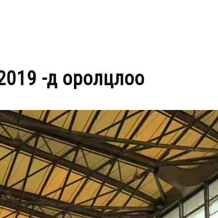
Р
ТУХАЙ
ҮЙЛЧИЛГЭЭ
ТӨСЛҮҮД
МЭДЭЭЛЭЛ
2019 -д оролцлоо