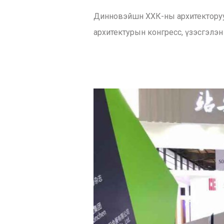
Динновэйшн ХХК-ны архитекторууды
архитектурын конгресс, үзэсгэлэн