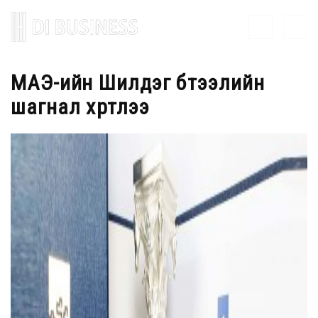
МАЭ-ийн Шилдэг бүтээлийн
шагнал хүртлээ