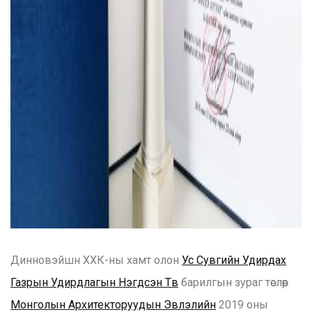
Динновэйшн ХХК-ны хамт олон
Ус Сувгийн Удирдах
Газрын Удирдлагын Нэгдсэн Төв
барилгын зураг төслөөр
Монголын Архитекторуудын Эвлэлийн
2019 оны