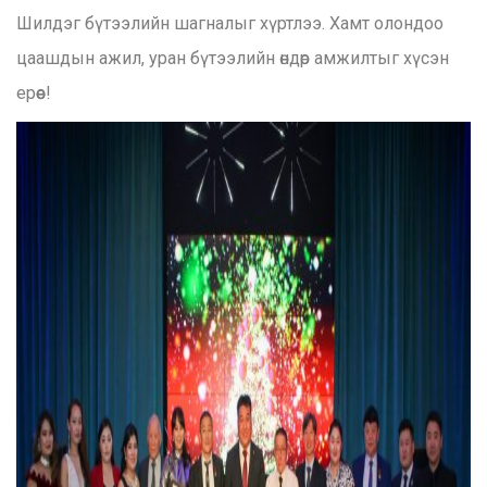
Шилдэг бүтээлийн шагналыг хүртлээ. Хамт олондоо
цаашдын ажил, уран бүтээлийн өндөр амжилтыг хүсэн
ерөөе!