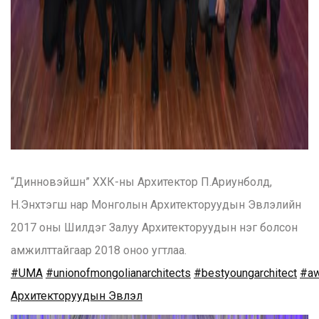
“Динновэйшн” ХХК-ны Архитектор П.Ариунболд,
Н.Энхтэгш нар Монголын Архитекторуудын Эвлэлийн
2017 оны Шилдэг Залуу Архитекторуудын нэг болсон
амжилттайгаар 2018 оноо угтлаа.
#
UMA
#
unionofmongolianarchitects
#
bestyoungarchitect
#
a
Архитекторуудын Эвлэл