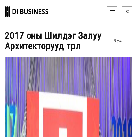
2017 оны Шилдэг Залуу
9 years ago
Архитекторууд төрлөө