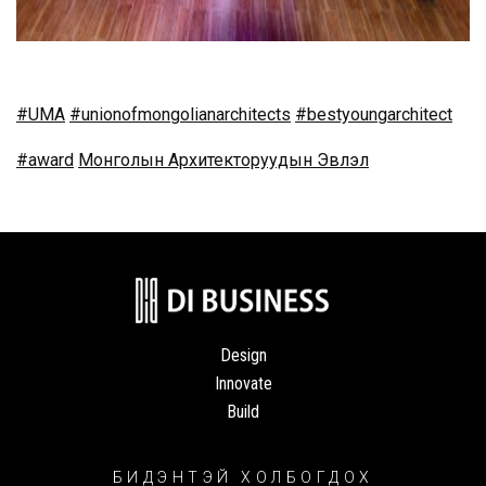
#
UMA
#
unionofmongolianarchitects
#
bestyoungarchitect
#
award
Монголын Архитекторуудын Эвлэл
Design
Innovate
Build
БИДЭНТЭЙ ХОЛБОГДОХ