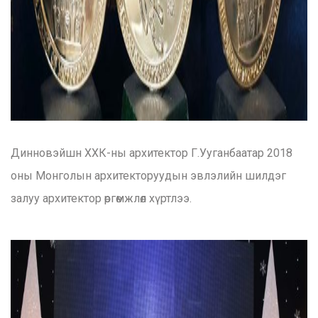
Динновэйшн ХХК-ны архитектор Г.Ууганбаатар 2018
оны Монголын архитекторуудын эвлэлийн шилдэг
залуу архитектор өргөмжлөл хүртлээ.