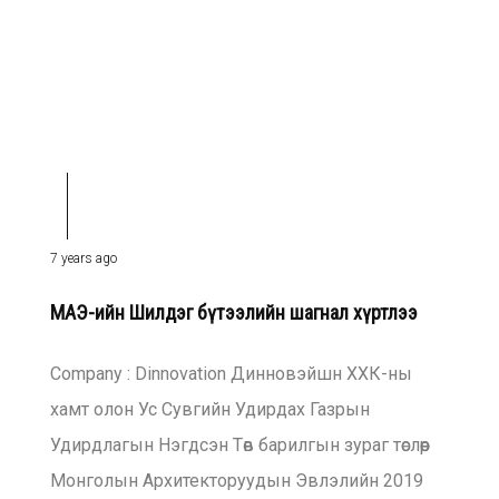
7 years ago
МАЭ-ийн Шилдэг бүтээлийн шагнал хүртлээ
Company : Dinnovation Динновэйшн ХХК-ны
хамт олон Ус Сувгийн Удирдах Газрын
Удирдлагын Нэгдсэн Төв барилгын зураг төслөөр
Монголын Архитекторуудын Эвлэлийн 2019