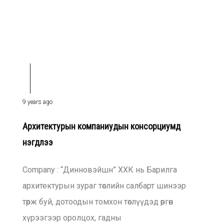
9 years ago
Архитектурын компаниудын консорциумд
нэгдлээ
Company : “Динновэйшн” ХХК нь Барилга
архитектурын зураг төслийн салбарт шинээр
төрж буй, дотоодын томхон төслүүдэд өргөн
хүрээгээр оролцох, гадны