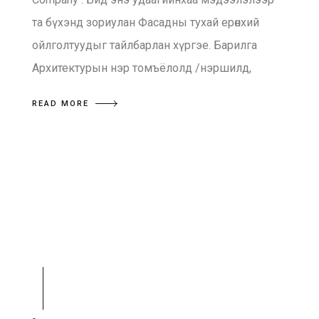
та бүхэнд зориулан Фасадны тухай ерөнхий
ойлголтуудыг тайлбарлан хүргэе. Барилга
Архитектурын нэр томъёлолд /нэршилд,
READ MORE