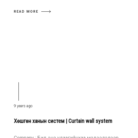
READ MORE
9 years ago
Хөшгөн ханын систем | Curtain wall system
Company : Бид энэ удаагийнхаа мэдээлэлээр