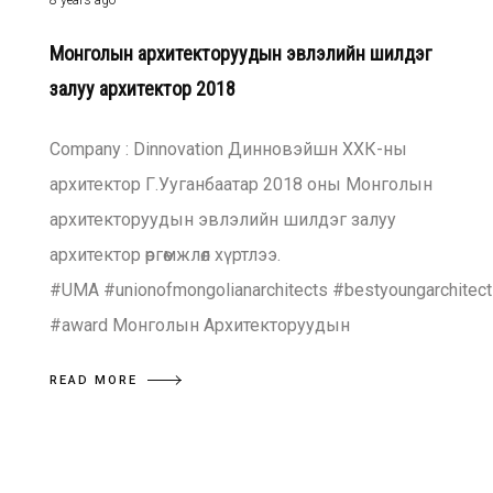
8 years ago
Монголын архитекторуудын эвлэлийн шилдэг
залуу архитектор 2018
Company : Dinnovation Динновэйшн ХХК-ны
архитектор Г.Ууганбаатар 2018 оны Монголын
архитекторуудын эвлэлийн шилдэг залуу
архитектор өргөмжлөл хүртлээ.
#UMA #unionofmongolianarchitects #bestyoungarchitect
#award Монголын Архитекторуудын
READ MORE