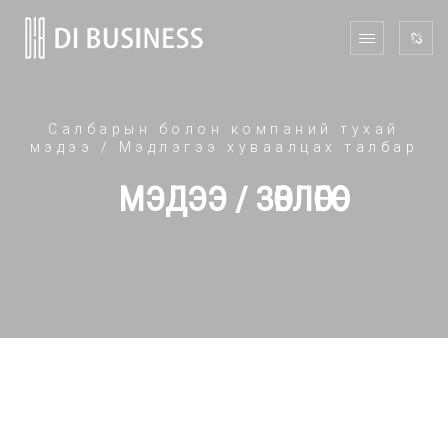
Салбарын болон компаний тухай
мэдээ / Мэдлэгээ хуваалцах талбар
МЭДЭЭ / ЗӨВЛӨГӨӨ