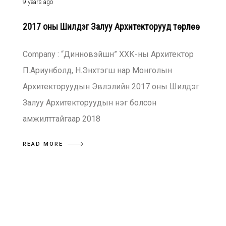
9 years ago
2017 оны Шилдэг Залуу Архитекторууд төрлөө
Company : “Динновэйшн” ХХК-ны Архитектор
П.Ариунболд, Н.Энхтэгш нар Монголын
Архитекторуудын Эвлэлийн 2017 оны Шилдэг
Залуу Архитекторуудын нэг болсон
амжилттайгаар 2018
READ MORE